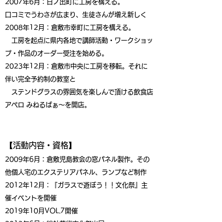
2007年6月：日ノ出町に工房を構える。
口コミでうわさが広まり、生徒さんが増え新しく
2008年12月：倉敷市幸町に工房を構える。
工房を起点に県内各地で講師活動・ワークショッ
プ・作品のオーダー受注を始める。
2023年12月：倉敷市中央に工房を移転。それに
伴い完全予約制の教室と
ステンドグラスの
雰囲気を楽しんで頂ける飲食店
アペロ みねるばぁ～を開店。
【活動内容・資格】
2009年6月：倉敷児島教会の窓パネル製作。その
他個人宅のエクステリアパネル、ランプなど制作
2012年12月：『ガラスで遊ぼう！！文化祭』主
催イベントを開催
2019年10月VOL.7開催