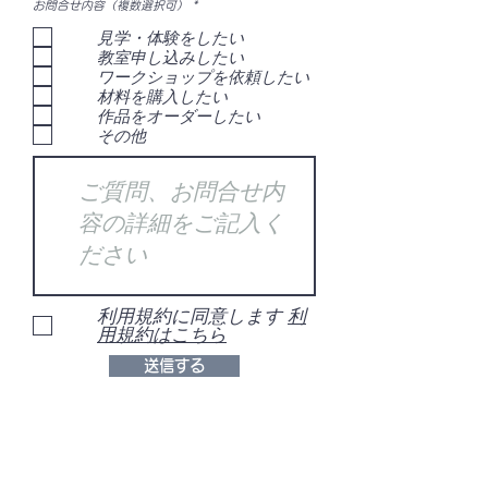
必
お問合せ内容（複数選択可）
*
須
項
見学・体験をしたい
目
教室申し込みしたい
ワークショップを依頼したい
材料を購入したい
作品をオーダーしたい
その他
利用規約に同意します
利
用規約はこちら
送信する