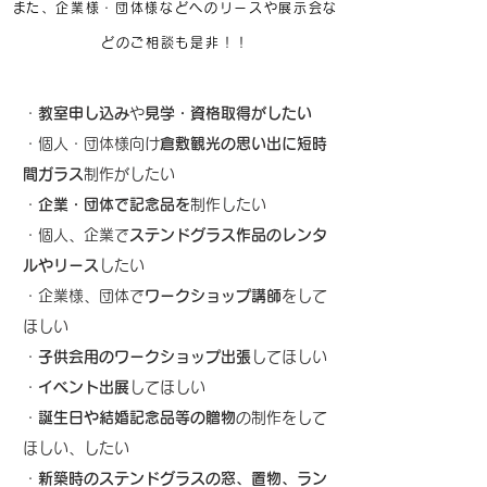
​また、企業様・団体様などへのリースや展示会な
どのご相談も是非！！
・
教室申し込み
や
見学・資格取得がしたい
・個人・団体様向け
倉敷観光の思い出に短時
間ガラス
制作がしたい
・
企業・団体で記念品を
制作したい
​・個人、企業で
ステンドグラス作品のレンタ
ルやリース
したい
・企業様、団体で
ワークショップ講師
をして
ほしい
・
子供会用のワークショップ出張
してほしい
・
イベント出展
してほしい
・
誕生日や結婚記念品等の贈物
の制作をして
ほしい、したい
・
新築時のステンドグラスの窓、置物、ラン