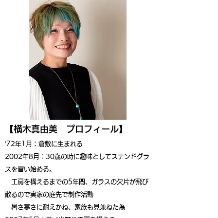
【横木真由美 プロフィール】
‘72
年1
月：倉敷に生まれる
2002年8月：30歳の時に趣味としてステンドグラ
スを習い始める。
工房を構えるまでの5年間、ガラスの欠片が飛び
散るので実家の庭先で制作活動
暑さ寒さに耐えかね、家族も見兼ねた為